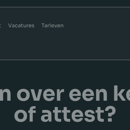
t
Vacatures
Tarieven
n over een k
of attest?