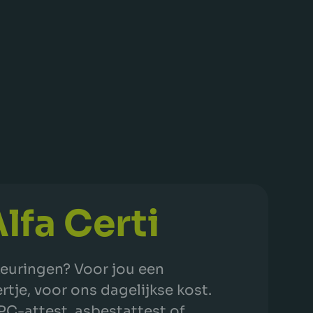
lfa Certi
keuringen? Voor jou een
tje, voor ons dagelijkse kost.
PC-attest, asbestattest of