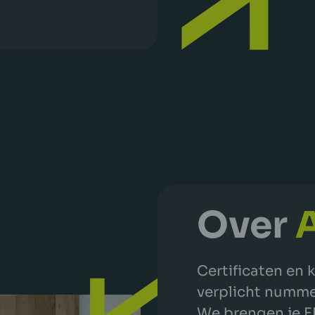
Over
A
Certificaten en 
verplicht nummer
We brengen je E