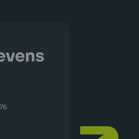
evens
 76