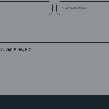
icy
van AlfaCerti.