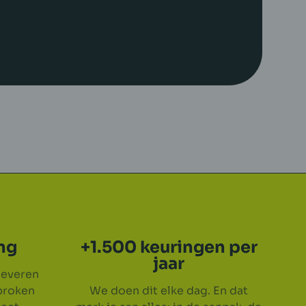
ing
+1.500 keuringen per
jaar
leveren
proken
We doen dit elke dag. En dat