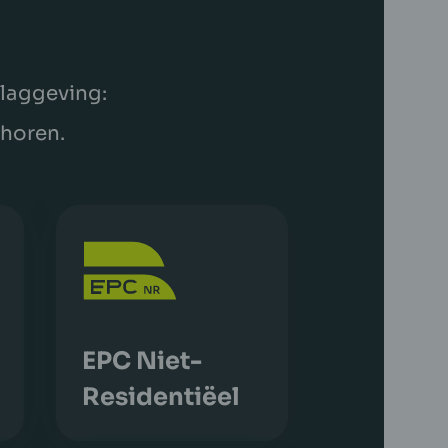
slaggeving:
choren.
EPC Niet-
Residentiëel