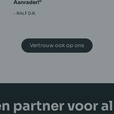
afgehandeld worden. Zeker een
aanrader om met hen te werken!
- LEANDER C.
Vertrouw ook op ons
n partner voor al