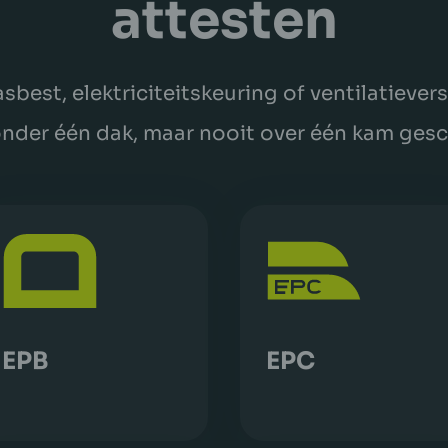
attesten
asbest, elektriciteitskeuring of ventilatiever
onder één dak, maar nooit over één kam ges
EPB
EPC