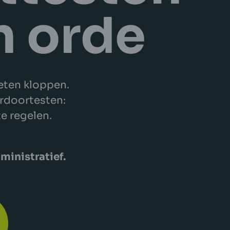
n orde
oeten kloppen.
rdoortesten:
te regelen.
dministratief.