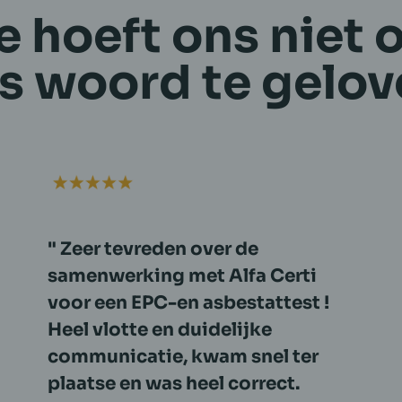
e hoeft ons niet 
s woord te gelov
De communicatie met Tom was
duidelijk en professioneel. De
afspraak was vlot geregeld en
het EPC- & asbestattest snel en
correct opgeleverd. Zeer handig
dat dit allemaal in 1 afspraak kon