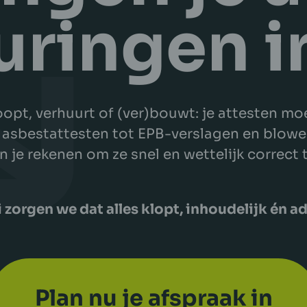
uringen i
oopt, verhuurt of (ver)bouwt: je attesten m
 asbestattesten tot EPB-verslagen en blowe
 je rekenen om ze snel en wettelijk correct 
i zorgen we dat alles klopt, inhoudelijk én a
Plan nu je afspraak in