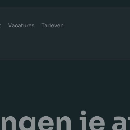
t
Vacatures
Tarieven
ngen je 