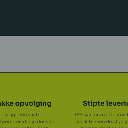
akke opvolging
Stipte lever
e krijgt één vaste
98% van onze attesten 
tpersoon die je dossier
we af binnen de afges