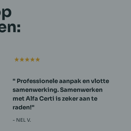
op
en:
Hele snelle en vriendelijke
service van Tom, met goed
advies over mogelijke ingrepen
om het EPC te kunnen
verbeteren.
- KURT V.C.