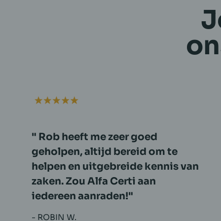
J
on
Zeer professionele aanpak en
zeer vlotte afhandeling.
- MARC B.