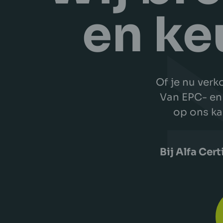
en ke
Of je nu verk
Van EPC- en
op ons kan
Bij Alfa Cert